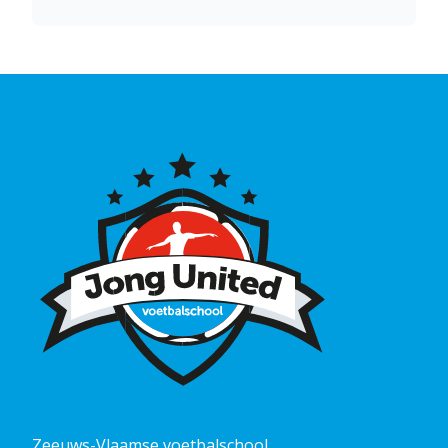
Zeeuws-Vlaamse voetbalschool